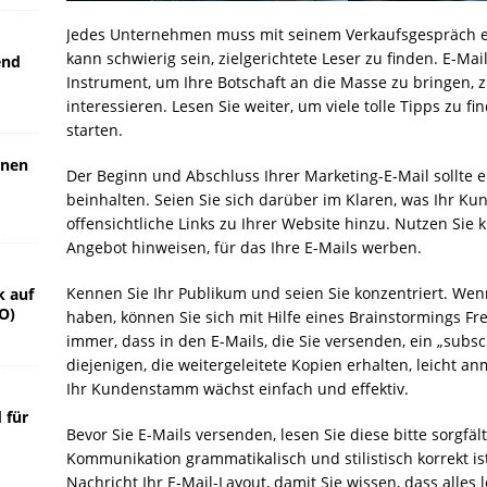
Jedes Unternehmen muss mit seinem Verkaufsgespräch ei
kann schwierig sein, zielgerichtete Leser zu finden. E-Mai
end
Instrument, um Ihre Botschaft an die Masse zu bringen, z
interessieren. Lesen Sie weiter, um viele tolle Tipps zu f
starten.
gnen
Der Beginn und Abschluss Ihrer Marketing-E-Mail sollte
beinhalten. Seien Sie sich darüber im Klaren, was Ihr Ku
offensichtliche Links zu Ihrer Website hinzu. Nutzen Sie 
Angebot hinweisen, für das Ihre E-Mails werben.
Kennen Sie Ihr Publikum und seien Sie konzentriert. Wen
k auf
O)
haben, können Sie sich mit Hilfe eines Brainstormings F
immer, dass in den E-Mails, die Sie versenden, ein „subscr
diejenigen, die weitergeleitete Kopien erhalten, leicht a
Ihr Kundenstamm wächst einfach und effektiv.
 für
Bevor Sie E-Mails versenden, lesen Sie diese bitte sorgfält
Kommunikation grammatikalisch und stilistisch korrekt is
Nachricht Ihr E-Mail-Layout, damit Sie wissen, dass alles le