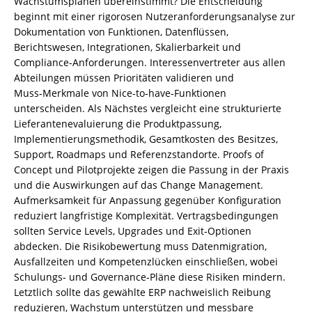
Wachstumsplänen übereinstimmt? Die Entscheidung
beginnt mit einer rigorosen Nutzeranforderungsanalyse zur
Dokumentation von Funktionen, Datenflüssen,
Berichtswesen, Integrationen, Skalierbarkeit und
Compliance-Anforderungen. Interessenvertreter aus allen
Abteilungen müssen Prioritäten validieren und
Muss‑Merkmale von Nice‑to‑have‑Funktionen
unterscheiden. Als Nächstes vergleicht eine strukturierte
Lieferantenevaluierung die Produktpassung,
Implementierungsmethodik, Gesamtkosten des Besitzes,
Support, Roadmaps und Referenzstandorte. Proofs of
Concept und Pilotprojekte zeigen die Passung in der Praxis
und die Auswirkungen auf das Change Management.
Aufmerksamkeit für Anpassung gegenüber Konfiguration
reduziert langfristige Komplexität. Vertragsbedingungen
sollten Service Levels, Upgrades und Exit‑Optionen
abdecken. Die Risikobewertung muss Datenmigration,
Ausfallzeiten und Kompetenzlücken einschließen, wobei
Schulungs‑ und Governance‑Pläne diese Risiken mindern.
Letztlich sollte das gewählte ERP nachweislich Reibung
reduzieren, Wachstum unterstützen und messbare