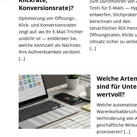
zum Durchführen von 
Konversionsrate)?
Tests für E-Mails — H
entwerfen, Stichprobe
Optimierung von Öffnungs-,
berechnen und den
Klick- und Konversionsraten
tatsächlichen ROI mes
zeigt auf, wo Ihr E-Mail-Trichter
Öffnungsraten, Klicks 
undicht ist — entdecken Sie,
Umsatz sicher zu verb
welche Kennzahl als Nächstes
[…]
Ihre Aufmerksamkeit verdient.
[…]
Welche Arten
sind für Un
wertvoll?
Welche automatisie
Warenkorbabbruch‑,
Verhinderung von 
geschäftliche Wirku
priorisieren?
[…]