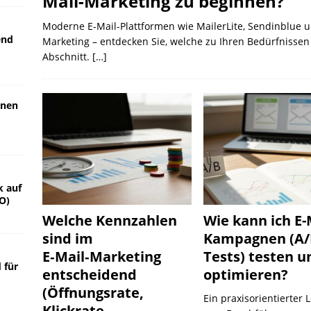
Mail-Marketing zu beginnen?
Moderne E-Mail-Plattformen wie MailerLite, Sendinblue u
end
Marketing – entdecken Sie, welche zu Ihren Bedürfniss
Abschnitt.
[…]
gnen
k auf
O)
Welche Kennzahlen
Wie kann ich E-
sind im
Kampagnen (A/
E‑Mail‑Marketing
Tests) testen u
 für
entscheidend
optimieren?
(Öffnungsrate,
Ein praxisorientierter 
Klickrate,