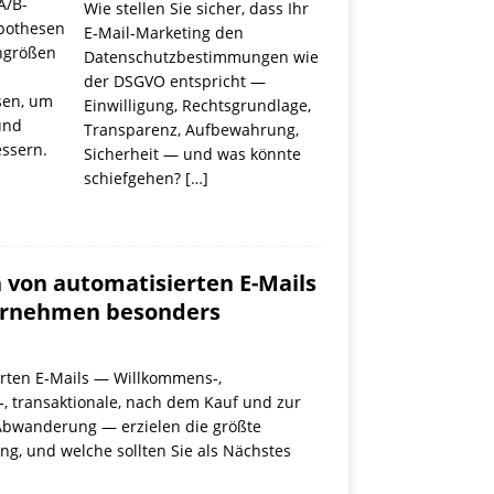
A/B-
Wie stellen Sie sicher, dass Ihr
ypothesen
E‑Mail‑Marketing den
ngrößen
Datenschutzbestimmungen wie
der DSGVO entspricht —
sen, um
Einwilligung, Rechtsgrundlage,
und
Transparenz, Aufbewahrung,
essern.
Sicherheit — und was könnte
schiefgehen?
[…]
 von automatisierten E-Mails
ternehmen besonders
rten E‑Mails — Willkommens‑,
 transaktionale, nach dem Kauf und zur
Abwanderung — erzielen die größte
ng, und welche sollten Sie als Nächstes