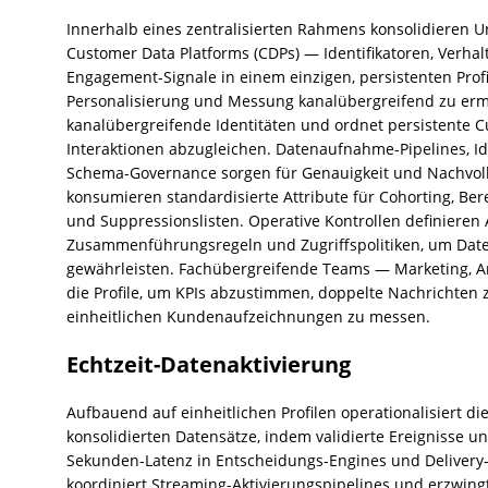
Innerhalb eines zentralisierten Rahmens konsolidieren U
Customer Data Platforms (CDPs) — Identifikatoren, Verha
Engagement-Signale in einem einzigen, persistenten Prof
Personalisierung und Messung kanalübergreifend zu ermö
kanalübergreifende Identitäten und ordnet persistente
Interaktionen abzugleichen. Datenaufnahme-Pipelines, I
Schema-Governance sorgen für Genauigkeit und Nachvoll
konsumieren standardisierte Attribute für Cohorting, B
und Suppressionslisten. Operative Kontrollen definieren
Zusammenführungsregeln und Zugriffspolitiken, um Date
gewährleisten. Fachübergreifende Teams — Marketing, A
die Profile, um KPIs abzustimmen, doppelte Nachrichten 
einheitlichen Kundenaufzeichnungen zu messen.
Echtzeit-Datenaktivierung
Aufbauend auf einheitlichen Profilen operationalisiert di
konsolidierten Datensätze, indem validierte Ereignisse un
Sekunden-Latenz in Entscheidungs-Engines und Deliver
koordiniert Streaming-Aktivierungspipelines und erzwin