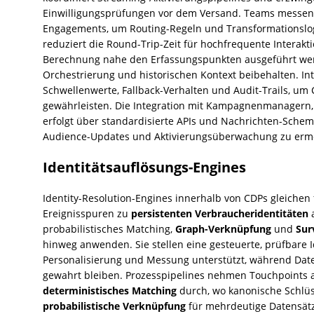
Einwilligungsprüfungen vor dem Versand. Teams messen 
Engagements, um Routing-Regeln und Transformationslog
reduziert die Round-Trip-Zeit für hochfrequente Interakt
Berechnung nahe den Erfassungspunkten ausgeführt we
Orchestrierung und historischen Kontext beibehalten. Int
Schwellenwerte, Fallback-Verhalten und Audit-Trails, um
gewährleisten. Die Integration mit Kampagnenmanagern,
erfolgt über standardisierte APIs und Nachrichten-Schem
Audience-Updates und Aktivierungsüberwachung zu erm
Identitätsauflösungs-Engines
Identity-Resolution-Engines innerhalb von CDPs gleichen 
Ereignisspuren zu
persistenten Verbraucheridentitäten
a
probabilistisches Matching,
Graph-Verknüpfung
und
Sur
hinweg anwenden. Sie stellen eine gesteuerte, prüfbare I
Personalisierung und Messung unterstützt, während Dat
gewahrt bleiben. Prozesspipelines nehmen Touchpoints au
deterministisches Matching
durch, wo kanonische Schlüs
probabilistische Verknüpfung
für mehrdeutige Datensätz