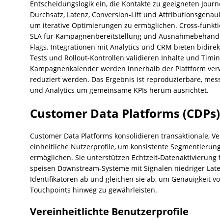
Entscheidungslogik ein, die Kontakte zu geeigneten Journ
Durchsatz, Latenz, Conversion-Lift und Attributionsgenau
um iterative Optimierungen zu ermöglichen. Cross-funkti
SLA für Kampagnenbereitstellung und Ausnahmebehandlu
Flags. Integrationen mit Analytics und CRM bieten bidirek
Tests und Rollout-Kontrollen validieren Inhalte und Timi
Kampagnenkalender werden innerhalb der Plattform ver
reduziert werden. Das Ergebnis ist reproduzierbare, mes
und Analytics um gemeinsame KPIs herum ausrichtet.
Customer Data Platforms (CDPs)
Customer Data Platforms konsolidieren transaktionale, V
einheitliche Nutzerprofile, um konsistente Segmentieru
ermöglichen. Sie unterstützen Echtzeit-Datenaktivierung 
speisen Downstream-Systeme mit Signalen niedriger Laten
Identifikatoren ab und gleichen sie ab, um Genauigkeit v
Touchpoints hinweg zu gewährleisten.
Vereinheitlichte Benutzerprofile