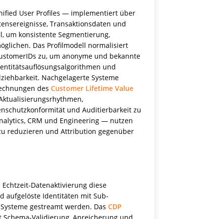
nified User Profiles — implementiert über
ltensereignisse, Transaktionsdaten und
il, um konsistente Segmentierung,
glichen. Das Profilmodell normalisiert
 CustomerIDs zu, um anonyme und bekannte
dentitätsauflösungsalgorithmen und
ziehbarkeit. Nachgelagerte Systeme
erechnungen des
Customer Lifetime Value
 Aktualisierungsrhythmen,
nschutzkonformität und Auditierbarkeit zu
nalytics, CRM und Engineering — nutzen
zu reduzieren und Attribution gegenüber
e Echtzeit-Datenaktivierung diese
d aufgelöste Identitäten mit Sub-
y-Systeme gestreamt werden. Das
CDP
gt Schema-Validierung, Anreicherung und