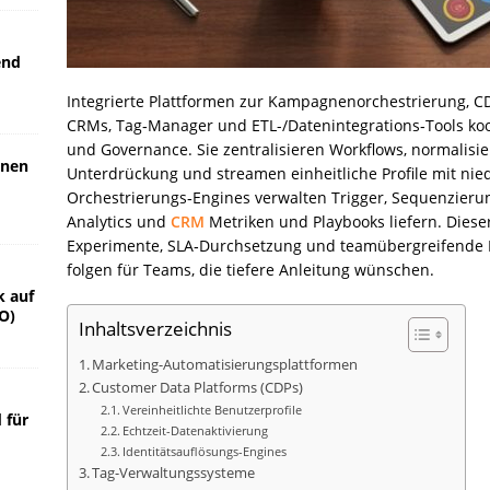
end
Integrierte Plattformen zur Kampagnenorchestrierung, CDP
CRMs, Tag‑Manager und ETL-/Datenintegrations‑Tools koo
und Governance. Sie zentralisieren Workflows, normalisi
gnen
Unterdrückung und streamen einheitliche Profile mit ni
Orchestrierungs‑Engines verwalten Trigger, Sequenzierun
Analytics und
CRM
Metriken und Playbooks liefern. Diese
Experimente, SLA‑Durchsetzung und teamübergreifende Pr
folgen für Teams, die tiefere Anleitung wünschen.
k auf
O)
Inhaltsverzeichnis
Marketing-Automatisierungsplattformen
Customer Data Platforms (CDPs)
Vereinheitlichte Benutzerprofile
 für
Echtzeit-Datenaktivierung
Identitätsauflösungs-Engines
Tag-Verwaltungssysteme