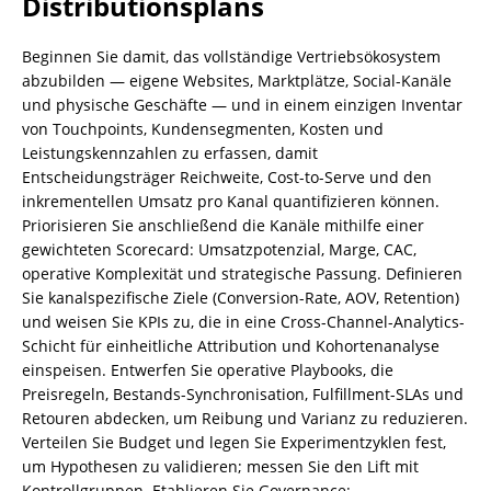
Distributionsplans
Beginnen Sie damit, das vollständige Vertriebsökosystem
abzubilden — eigene Websites, Marktplätze, Social-Kanäle
und physische Geschäfte — und in einem einzigen Inventar
von Touchpoints, Kundensegmenten, Kosten und
Leistungskennzahlen zu erfassen, damit
Entscheidungsträger Reichweite, Cost-to-Serve und den
inkrementellen Umsatz pro Kanal quantifizieren können.
Priorisieren Sie anschließend die Kanäle mithilfe einer
gewichteten Scorecard: Umsatzpotenzial, Marge, CAC,
operative Komplexität und strategische Passung. Definieren
Sie kanalspezifische Ziele (Conversion-Rate, AOV, Retention)
und weisen Sie KPIs zu, die in eine Cross-Channel-Analytics-
Schicht für einheitliche Attribution und Kohortenanalyse
einspeisen. Entwerfen Sie operative Playbooks, die
Preisregeln, Bestands-Synchronisation, Fulfillment-SLAs und
Retouren abdecken, um Reibung und Varianz zu reduzieren.
Verteilen Sie Budget und legen Sie Experimentzyklen fest,
um Hypothesen zu validieren; messen Sie den Lift mit
Kontrollgruppen. Etablieren Sie Governance: