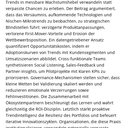
Trends in messbare Wachstumshebel verwandeln statt
verpasste Chancen zu erleben. Der Beitrag argumentiert,
dass das Versäumnis, aufkommende Technologien und
Nischen-Mikrotrends zu beobachten, zu strategischen
Blindstellen führt: verzögerte Produktanpassungen,
verlorene First‑Mover‑Vorteile und Erosion der
Wettbewerbsposition. Ein datengetriebener Ansatz
quantifiziert Opportunitätskosten, indem er
Adoptionskurven von Trends mit Kundensegmenten und
Umsatzszenarien abbildet. Cross-funktionale Teams
synthetisieren Social Listening, Sales‑Feedback und
Partner‑Insights, um Pilotprojekte mit klaren KPIs zu
priorisieren. Governance‑Mechanismen stellen sicher, dass
kleine Wetten bei Validierung skaliert werden und
reduzieren emotionale Verzerrungen sowie
Fehlinvestitionen. Die Zusammenarbeit mit
Ökosystempartnern beschleunigt das Lernen und wahrt
gleichzeitig die ROI‑Disziplin. Letztlich stärkt proaktive
Trendintelligenz die Resilienz des Portfolios und befeuert
iterative Innovationszyklen. Organisationen, die diese Praxis
institutionalisieren, verwandeln potenzielle verpasste