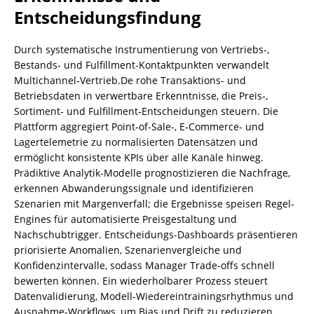
Entscheidungsfindung
Durch systematische Instrumentierung von Vertriebs-,
Bestands- und Fulfillment-Kontaktpunkten verwandelt
Multichannel-Vertrieb.De rohe Transaktions- und
Betriebsdaten in verwertbare Erkenntnisse, die Preis-,
Sortiment- und Fulfillment-Entscheidungen steuern. Die
Plattform aggregiert Point-of-Sale-, E‑Commerce- und
Lagertelemetrie zu normalisierten Datensätzen und
ermöglicht konsistente KPIs über alle Kanäle hinweg.
Prädiktive Analytik-Modelle prognostizieren die Nachfrage,
erkennen Abwanderungssignale und identifizieren
Szenarien mit Margenverfall; die Ergebnisse speisen Regel-
Engines für automatisierte Preisgestaltung und
Nachschubtrigger. Entscheidungs-Dashboards präsentieren
priorisierte Anomalien, Szenarienvergleiche und
Konfidenzintervalle, sodass Manager Trade-offs schnell
bewerten können. Ein wiederholbarer Prozess steuert
Datenvalidierung, Modell-Wiedereintrainingsrhythmus und
Ausnahme-Workflows, um Bias und Drift zu reduzieren.